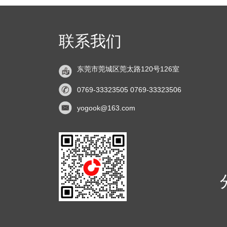
联系我们
东莞市莞城区莞太路120号126室
0769-33323505 0769-33323506
yogook@163.com