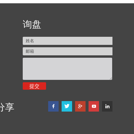
询盘
分享